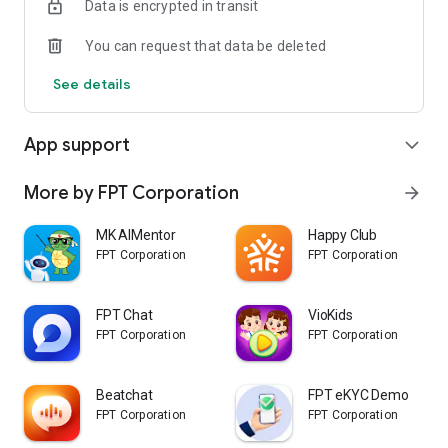
Data is encrypted in transit
You can request that data be deleted
See details
App support
expand_more
More by FPT Corporation
arrow_forward
MK AIMentor
Happy Club
FPT Corporation
FPT Corporation
FPT Chat
VioKids
FPT Corporation
FPT Corporation
Beatchat
FPT eKYC Demo
FPT Corporation
FPT Corporation