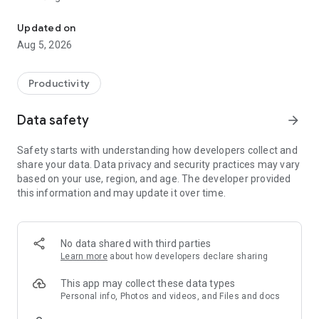
myFPT Next là sản phẩm được phát triển bởi FPT Software
* Tin tức: Cập nhật tin tức mới nhất về công nghệ và các xu
hướng.
Updated on
* Sự kiện: Khám phá các sự kiện sắp diễn ra do FPT tổ chức và
Aug 5, 2026
không bỏ lỡ cơ hội kết nối.
* Tài khoản: Quản lý và cập nhật thông tin tài khoản dễ dàng.
* Cài đặt: Tùy chỉnh trải nghiệm ứng dụng, bao gồm thay đổi
Productivity
ngôn ngữ.
Với myFPT Next, bạn sẽ luôn được kết nối và nắm bắt những
Data safety
arrow_forward
thông tin quan trọng trong cộng đồng FPT. Tải ngay để trải
nghiệm sự kết nối liền mạch với hệ sinh thái của FPT.
Safety starts with understanding how developers collect and
share your data. Data privacy and security practices may vary
based on your use, region, and age. The developer provided
this information and may update it over time.
No data shared with third parties
Learn more
about how developers declare sharing
This app may collect these data types
Personal info, Photos and videos, and Files and docs