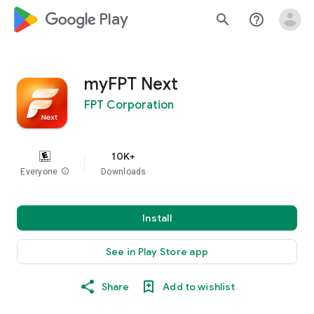
google_logo Play
search
help_outline
myFPT Next
FPT Corporation
10K+
Everyone
info
Downloads
Install
See in Play Store app
Share
Add to wishlist