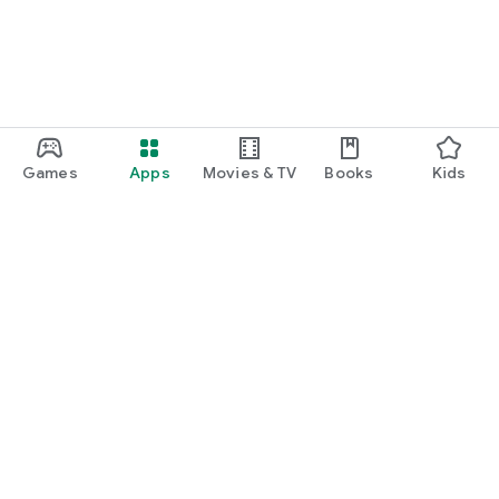
Games
Apps
Movies & TV
Books
Kids
Google Play
Play Pass
Play Points
Gift cards
Redeem